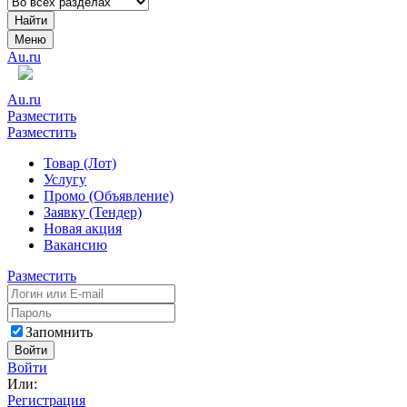
Найти
Меню
Au.ru
Au.ru
Разместить
Разместить
Товар (Лот)
Услугу
Промо (Объявление)
Заявку (Тендер)
Новая акция
Вакансию
Разместить
Запомнить
Войти
Войти
Или:
Регистрация