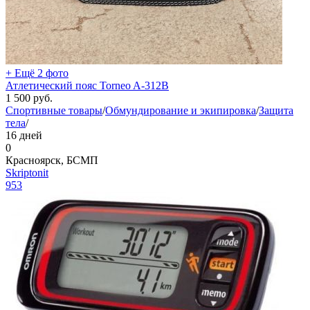
+ Ещё 2 фото
Атлетический пояс Torneo A-312B
1 500
руб.
Спортивные товары
/
Обмундирование и экипировка
/
Защита
тела
/
16 дней
0
Красноярск, БСМП
Skriptonit
953