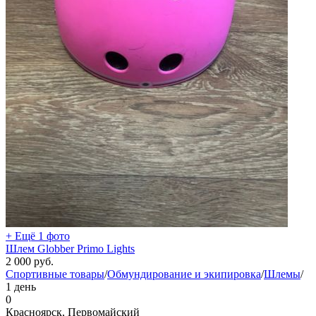
+ Ещё 1 фото
Шлем Globber Primo Lights
2 000
руб.
Спортивные товары
/
Обмундирование и экипировка
/
Шлемы
/
1 день
0
Красноярск, Первомайский