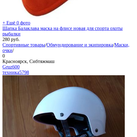
+ Ещё 0 фото
Шапка Балаклава маска на флисе новая для спорта охоты
рыбалки
280
руб.
Спортивные товары
/
Обмундирование и экипировка
/
Маски,
очки
/
0
Красноярск, Сибтяжмаш
Gruz600
техника
5798