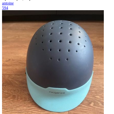
antoine
594