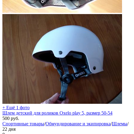
+ Ещё 1 фото
Шлем детский для роликов Oxelo play 5, размер 50-54
500
руб.
Спортивные товары
/
Обмундирование и экипировка
/
Шлемы
/
22 дня