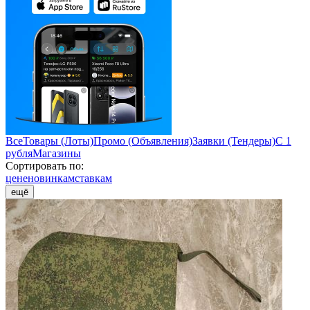
Все
Товары (Лоты)
Промо (Объявления)
Заявки (Тендеры)
С 1
рубля
Магазины
Сортировать по:
цене
новинкам
ставкам
ещё