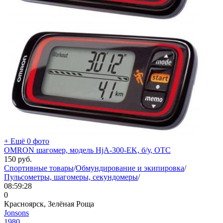
+ Ещё 0 фото
OMRON шагомер, модель HjA-300-EK, б/у, ОТС
150
руб.
Спортивные товары
/
Обмундирование и экипировка
/
Пульсометры, шагомеры, секундомеры
/
08:59:28
0
Красноярск, Зелёная Роща
Jonsons
1980