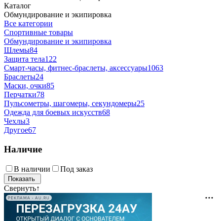
Каталог
Обмундирование и экипировка
Все категории
Спортивные товары
Обмундирование и экипировка
Шлемы
84
Защита тела
122
Смарт-часы, фитнес-браслеты, аксессуары
1063
Браслеты
24
Маски, очки
85
Перчатки
78
Пульсометры, шагомеры, секундомеры
25
Одежда для боевых искусств
68
Чехлы
3
Другое
67
Наличие
В наличии
Под заказ
Свернуть
↑
РЕКЛАМА • AU.RU