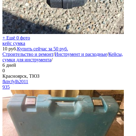
+ Ещё 0 фото
кейс сумка
10
руб.
Купить сейчас за
50
руб.
Строительство и ремонт
/
Инструмент и расходные
/
Кейсы,
сумки для инструмента
/
6 дней
0
Красноярск, ТЮЗ
fktrcfylh2011
935