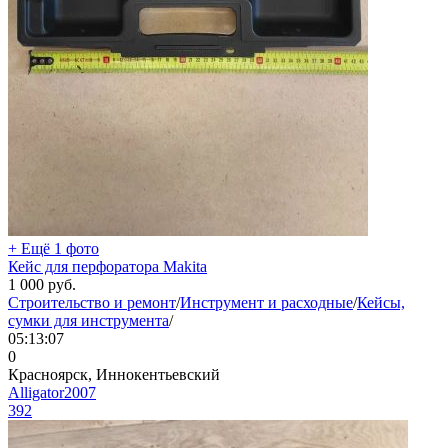
+ Ещё 1 фото
Кейс для перфоратора Makita
1 000
руб.
Строительство и ремонт
/
Инструмент и расходные
/
Кейсы,
сумки для инструмента
/
05:13:07
0
Красноярск, Иннокентьевский
Alligator2007
392