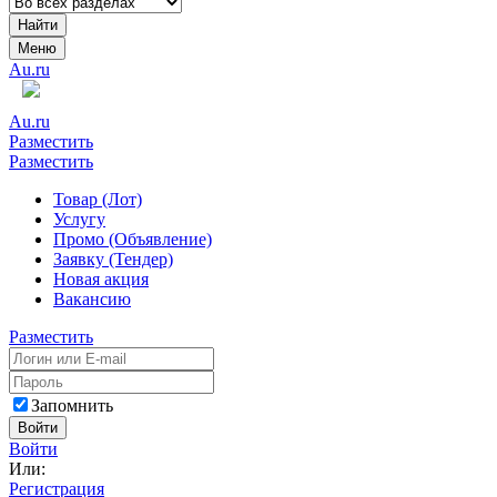
Найти
Меню
Au.ru
Au.ru
Разместить
Разместить
Товар (Лот)
Услугу
Промо (Объявление)
Заявку (Тендер)
Новая акция
Вакансию
Разместить
Запомнить
Войти
Войти
Или:
Регистрация