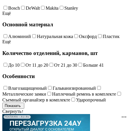
Bosch
DeWalt
Makita
Stanley
Ещё
Основной материал
Алюминий
Натуральная кожа
Оксфорд
Пластик
Ещё
Количество отделений, карманов, шт
До 10
От 11 до 20
От 21 до 30
Больше 41
Особенности
Влагозащищенный
Гальванизированный
Металлические замки
Наплечный ремень в комплекте
Съемный органайзер в комплекте
Ударопрочный
Свернуть
↑
РЕКЛАМА • AU.RU