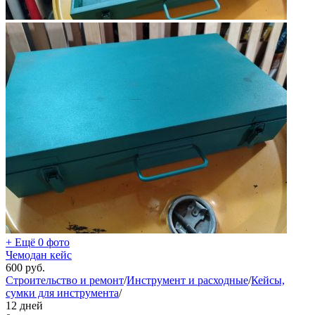
+ Ещё 0 фото
Чемодан кейс
600
руб.
Строительство и ремонт
/
Инструмент и расходные
/
Кейсы,
сумки для инструмента
/
12 дней