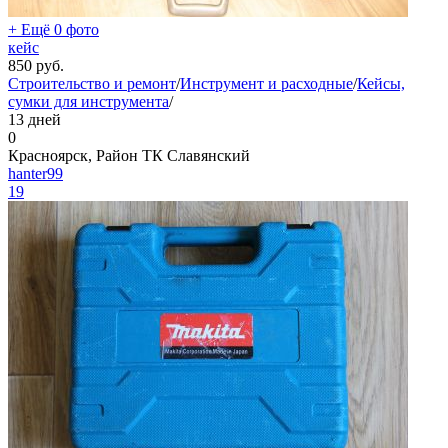
+ Ещё 0 фото
кейс
850
руб.
Строительство и ремонт
/
Инструмент и расходные
/
Кейсы,
сумки для инструмента
/
13 дней
0
Красноярск, Район ТК Славянский
hanter99
19