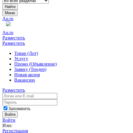
Найти
Меню
Au.ru
Au.ru
Разместить
Разместить
Товар (Лот)
Услугу
Промо (Объявление)
Заявку (Тендер)
Новая акция
Вакансию
Разместить
Запомнить
Войти
Войти
Или:
Регистрация