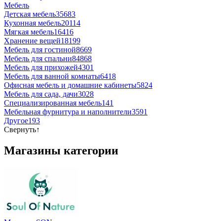
Мебель
Детская мебель
35683
Кухонная мебель
20114
Мягкая мебель
16416
Хранение вещей
18199
Мебель для гостиной
8669
Мебель для спальни
84868
Мебель для прихожей
4301
Мебель для ванной комнаты
6418
Офисная мебель и домашние кабинеты
5824
Мебель для сада, дачи
3028
Специализированная мебель
141
Мебельная фурнитура и наполнители
3591
Другое
193
Свернуть
↑
Магазины категории