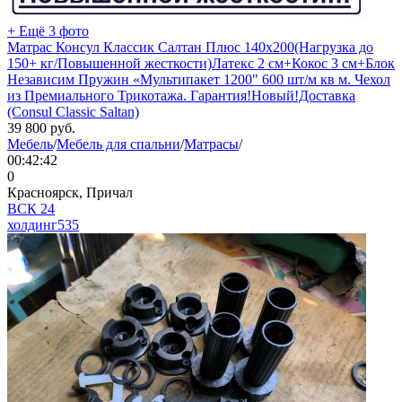
+ Ещё 3 фото
Матрас Консул Классик Салтан Плюс 140х200(Нагрузка до
150+ кг/Повышенной жесткости)Латекс 2 см+Кокос 3 см+Блок
Независим Пружин «Mультипакет 1200" 600 шт/м кв м. Чехол
из Премиального Трикотажа. Гарантия!Новый!Доставка
(Consul Classic Saltan)
39 800
руб.
Мебель
/
Мебель для спальни
/
Матрасы
/
00:42:42
0
Красноярск, Причал
ВСК 24
холдинг
535