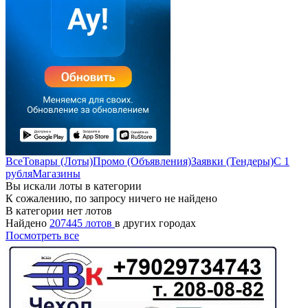
Все
Товары (Лоты)
Промо (Объявления)
Заявки (Тендеры)
С 1
рубля
Магазины
Вы искали лоты в категории
К сожалению, по запросу ничего не найдено
В категории нет лотов
Найдено
207445 лотов
в других городах
Посмотреть все