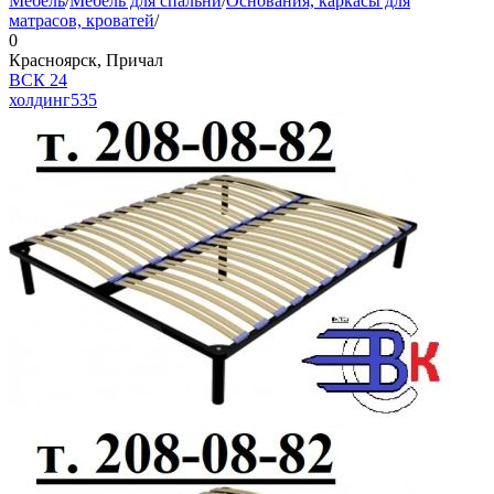
Мебель
/
Мебель для спальни
/
Основания, каркасы для
матрасов, кроватей
/
0
Красноярск, Причал
ВСК 24
холдинг
535