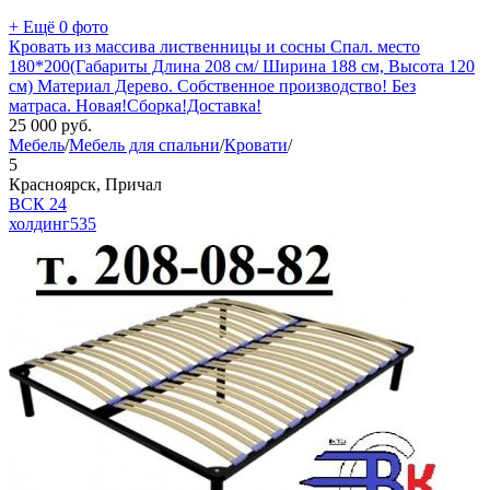
+ Ещё 0 фото
Кровать из массива лиственницы и сосны Спал. место
180*200(Габариты Длина 208 см/ Ширина 188 см, Высота 120
см) Материал Дерево. Собственное производство! Без
матраса. Новая!Сборка!Доставка!
25 000
руб.
Мебель
/
Мебель для спальни
/
Кровати
/
5
Красноярск, Причал
ВСК 24
холдинг
535