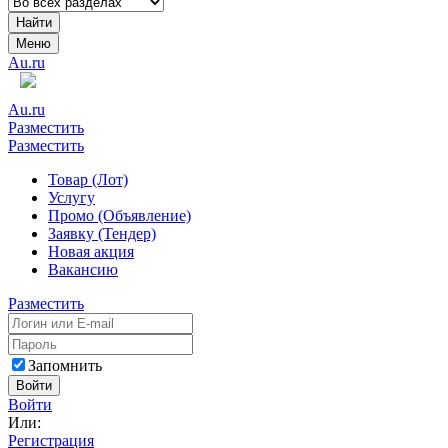
Найти
Меню
Au.ru
Au.ru
Разместить
Разместить
Товар (Лот)
Услугу
Промо (Объявление)
Заявку (Тендер)
Новая акция
Вакансию
Разместить
Запомнить
Войти
Войти
Или:
Регистрация