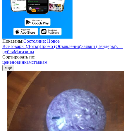
Показаны:
Состояние: Новое
Все
Товары (Лоты)
Промо (Объявления)
Заявки (Тендеры)
С 1
рубля
Магазины
Сортировать по:
цене
новинкам
ставкам
ещё