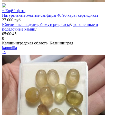
+ Ещё 1 фото
Натуральные желтые сапфиры 46,90 карат сертификат
27 000
руб.
Ювелирные изделия, бижутерия, часы
/
Драгоценные и
поделочные камни
/
05:00:45
0
Калининградская область, Калининград
kammilla
15