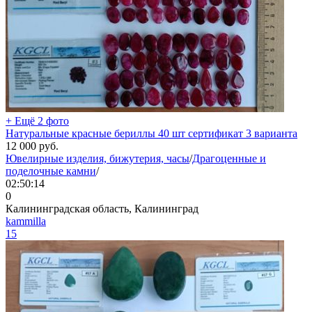
+ Ещё 2 фото
Натуральные красные бериллы 40 шт сертификат 3 варианта
12 000
руб.
Ювелирные изделия, бижутерия, часы
/
Драгоценные и
поделочные камни
/
02:50:14
0
Калининградская область, Калининград
kammilla
15