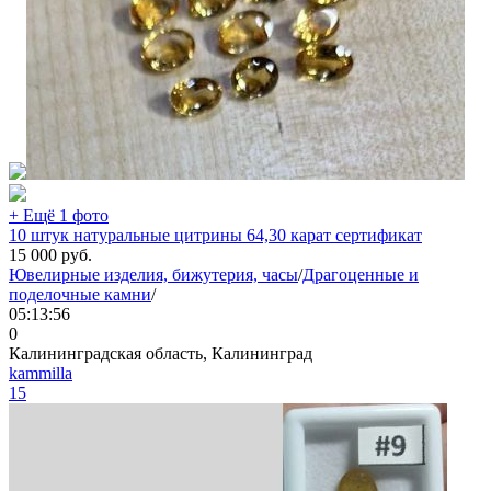
+ Ещё 1 фото
10 штук натуральные цитрины 64,30 карат сертификат
15 000
руб.
Ювелирные изделия, бижутерия, часы
/
Драгоценные и
поделочные камни
/
05:13:56
0
Калининградская область, Калининград
kammilla
15