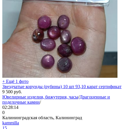
+ Ещё 1 фото
Звездчатые корунды (рубины) 10 шт 93,10 карат сертификат
9 500
руб.
Ювелирные изделия, бижутерия, часы
/
Драгоценные и
поделочные камни
/
02:28:14
0
Калининградская область, Калининград
kammilla
15