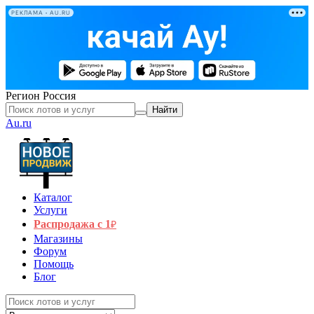
РЕКЛАМА • AU.RU
Регион
Россия
Найти
Au.ru
Каталог
Услуги
Распродажа с 1
₽
Магазины
Форум
Помощь
Блог