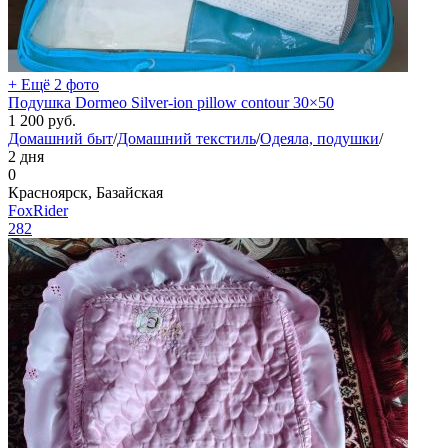
+ Ещё 2 фото
Подушка Dormeo Silver-ion pillow contour 30×50
1 200
руб.
Домашний быт
/
Домашний текстиль
/
Одеяла, подушки
/
2 дня
0
Красноярск, Базайская
FoxRider
282