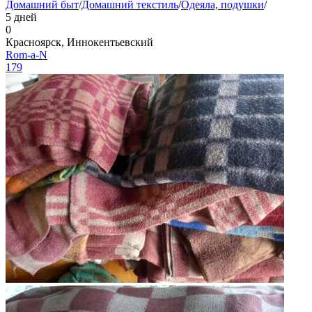
Домашний быт
/
Домашний текстиль
/
Одеяла, подушки
/
5 дней
0
Красноярск, Иннокентьевский
Rom-a-N
179