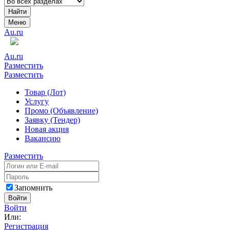
Найти
Меню
Au.ru
Au.ru
Разместить
Разместить
Товар (Лот)
Услугу
Промо (Объявление)
Заявку (Тендер)
Новая акция
Вакансию
Разместить
Запомнить
Войти
Войти
Или:
Регистрация