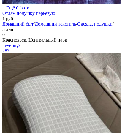
+ Ещё 0 фото
Отдам подушку перьевую
1
руб.
Домашний быт
/
Домашний текстиль
/
Одеяла, подушки
/
3 дня
0
Красноярск, Центральный парк
neve-inga
287