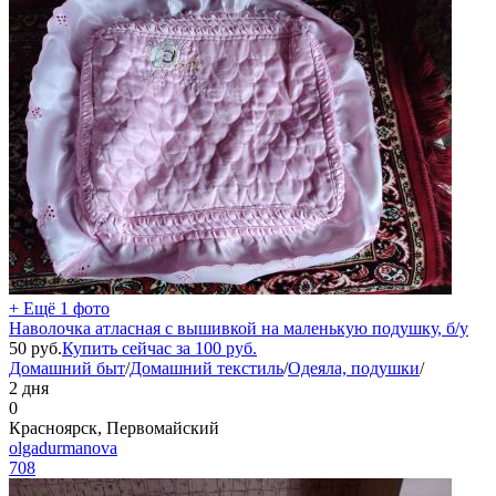
+ Ещё 1 фото
Наволочка атласная с вышивкой на маленькую подушку, б/у
50
руб.
Купить сейчас за
100
руб.
Домашний быт
/
Домашний текстиль
/
Одеяла, подушки
/
2 дня
0
Красноярск, Первомайский
olgadurmanova
708