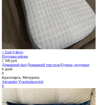
+ Ещё 0 фото
Подушка askona
1 500
руб.
Домашний быт
/
Домашний текстиль
/
Одеяла, подушки
/
6 дней
0
Красноярск, Мичурина
Alexander Vyacheslavovich
0