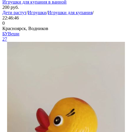
Игрушки для купания в ванной
200
руб.
Дети растут
/
Игрушки
/
Игрушки для купания
/
22:46:46
0
Красноярск, Водников
БУВещи
27