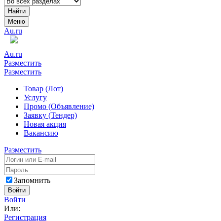
Найти
Меню
Au.ru
Au.ru
Разместить
Разместить
Товар (Лот)
Услугу
Промо (Объявление)
Заявку (Тендер)
Новая акция
Вакансию
Разместить
Запомнить
Войти
Войти
Или:
Регистрация