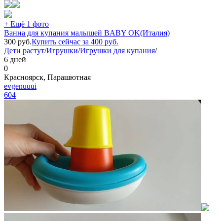
+ Ещё 1 фото
Ванна для купания малышей BABY OK(Италия)
300
руб.
Купить сейчас за
400
руб.
Дети растут
/
Игрушки
/
Игрушки для купания
/
6 дней
0
Красноярск, Парашютная
evgenuuui
604