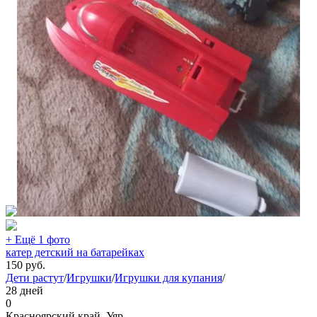
+ Ещё 1 фото
катер детский на батарейках
150
руб.
Дети растут
/
Игрушки
/
Игрушки для купания
/
28 дней
0
Красноярский край, Уяр