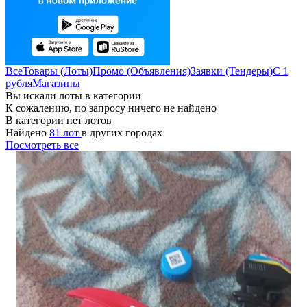
Все
Товары (Лоты)
Промо (Объявления)
Заявки (Тендеры)
С 1
рубля
Магазины
Вы искали лоты в категории
К сожалению, по запросу ничего не найдено
В категории нет лотов
Найдено
81 лот
в других городах
Посмотреть все