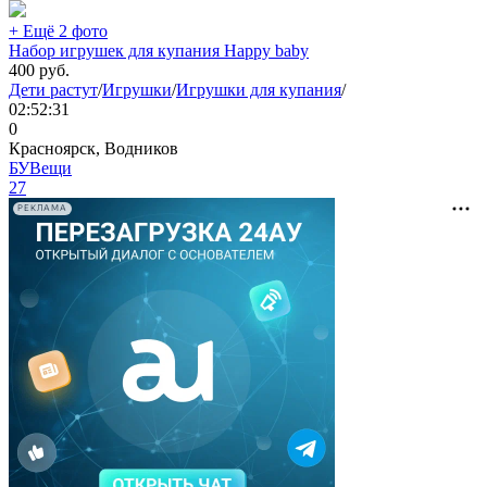
+ Ещё 2 фото
Набор игрушек для купания Happy baby
400
руб.
Дети растут
/
Игрушки
/
Игрушки для купания
/
02:52:31
0
Красноярск, Водников
БУВещи
27
РЕКЛАМА