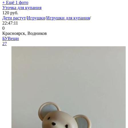
+ Ещё 1 фото
Уточка для купания
120
руб.
Дети растут
/
Игрушки
/
Игрушки для купания
/
22:47:11
0
Красноярск, Водников
БУВещи
27