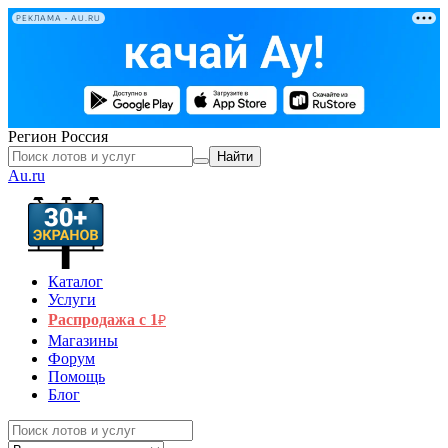
РЕКЛАМА • AU.RU
Регион
Россия
Найти
Au.ru
Каталог
Услуги
Распродажа с 1
₽
Магазины
Форум
Помощь
Блог