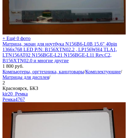
+ Ещё 0 фото
Матрица, экран для ноутбука N156B6-L0B 15.6" 40pin
1366x768 LED P/N: B156XTN02.2 , LP156WH4 TLA1,
LTN156AT02 N156BGE-L21 N156BGE-L11 Rev.C2,
B156XTN02.0 и многие другие
1 800
руб.
Компьютеры, оргтехника, канцтовары
/
Комплектующие
/
Матрицы для дисплея
/
2
Красноярск, БКЗ
kir20_Ремка
Ремка
4767