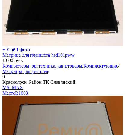
+ Ещё 1 фото
Матрица для планшета hsd101pww
1 000
руб.
Компьютеры, оргтехника, канцтовары
/
Комплектующие
/
Матрицы для дисплея
/
0
Красноярск, Район ТК Славянский
MS_MAX
МастеR
1603