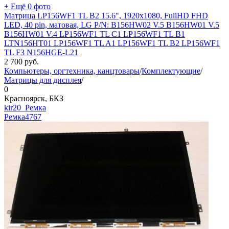
+ Ещё 0 фото
Матрица LP156WF1 TL B2 15.6", 1920x1080, FullHD FHD
LED, 40 pin, матовая, LG P/N: B156HW02 V.5 B156HW01 V.5
B156HW01 V.4 LP156WF1 TL C1 LP156WF1 TL B1
LTN156HT01 LP156WF1 TL A1 LP156WF1 TL B2 LP156WF1
TL F3 N156HGE-L21
2 700
руб.
Компьютеры, оргтехника, канцтовары
/
Комплектующие
/
Матрицы для дисплея
/
0
Красноярск, БКЗ
kir20_Ремка
Ремка
4767