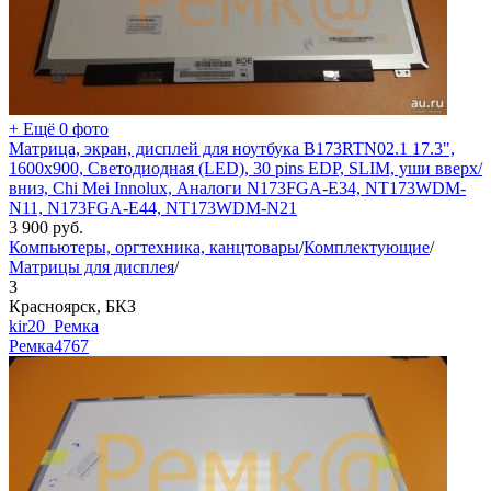
+ Ещё 0 фото
Матрица, экран, дисплей для ноутбука B173RTN02.1 17.3",
1600x900, Светодиодная (LED), 30 pins EDP, SLIM, уши вверх/
вниз, Chi Mei Innolux, Аналоги N173FGA-E34, NT173WDM-
N11, N173FGA-E44, NT173WDM-N21
3 900
руб.
Компьютеры, оргтехника, канцтовары
/
Комплектующие
/
Матрицы для дисплея
/
3
Красноярск, БКЗ
kir20_Ремка
Ремка
4767