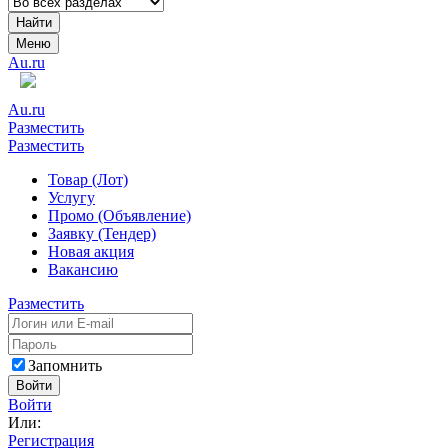
Найти
Меню
Au.ru
Au.ru
Разместить
Разместить
Товар (Лот)
Услугу
Промо (Объявление)
Заявку (Тендер)
Новая акция
Вакансию
Разместить
Запомнить
Войти
Войти
Или:
Регистрация