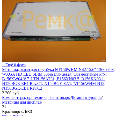
+ Ещё 0 фото
Матрица, экран для ноутбука NT156WHM-N42 15.6" 1366x768
WXGA HD LED SLIM 30pin глянцевая. Совместимые P/N:
B156XW04 V.7, LTN156AT31, B156XN03.5, B156XN03.1,
N156BGE-EB1 Rev.C1, N156BGE-EA1, NT156WHM-N12,
N156BGE-EB1 Rev.C2
2 200
руб.
Компьютеры, оргтехника, канцтовары
/
Комплектующие
/
Матрицы для дисплея
/
21
Красноярск, БКЗ