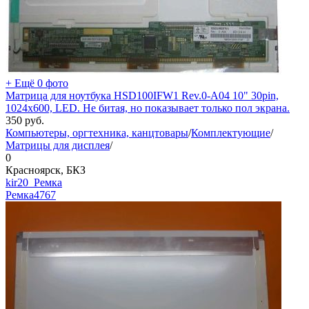
+ Ещё 0 фото
Матрица для ноутбука HSD100IFW1 Rev.0-A04 10" 30pin,
1024x600, LED. Не битая, но показывает только пол экрана.
350
руб.
Компьютеры, оргтехника, канцтовары
/
Комплектующие
/
Матрицы для дисплея
/
0
Красноярск, БКЗ
kir20_Ремка
Ремка
4767