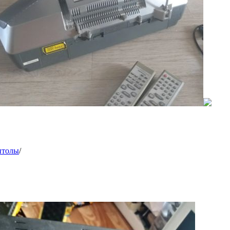
итолы
/