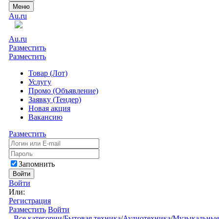
Меню
Au.ru
Au.ru
Разместить
Разместить
Товар (Лот)
Услугу
Промо (Объявление)
Заявку (Тендер)
Новая акция
Вакансию
Разместить
Запомнить
Войти
Войти
Или:
Регистрация
Разместить
Войти
Все категории
/
Бытовая техника
/
Аудиотехника
/
Музыкальные