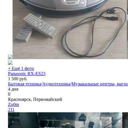
+ Ещё 1 фото
Panasonic RX-ES23
1 500
руб.
Бытовая техника
/
Аудиотехника
/
Музыкальные центры, магн
4 дня
0
Красноярск, Первомайский
Zo0m
211