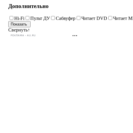
Дополнительно
Hi-Fi
Пульт ДУ
Сабвуфер
Читает DVD
Читает M
Свернуть
↑
РЕКЛАМА • AU.RU