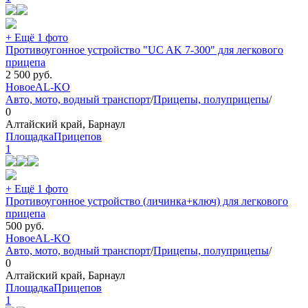
+ Ещё 1 фото
Противоугонное устройство "UC AK 7-300" для легкового
прицепа
2 500
руб.
Новое
AL-KO
Авто, мото, водный транспорт
/
Прицепы, полуприцепы
/
0
Алтайский край, Барнаул
ПлощадкаПрицепов
1
+ Ещё 1 фото
Противоугонное устройство (личинка+ключ) для легкового
прицепа
500
руб.
Новое
AL-KO
Авто, мото, водный транспорт
/
Прицепы, полуприцепы
/
0
Алтайский край, Барнаул
ПлощадкаПрицепов
1