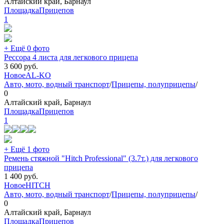
Алтайский край, Барнаул
ПлощадкаПрицепов
1
+ Ещё 0 фото
Рессора 4 листа для легкового прицепа
3 600
руб.
Новое
AL-KO
Авто, мото, водный транспорт
/
Прицепы, полуприцепы
/
0
Алтайский край, Барнаул
ПлощадкаПрицепов
1
+ Ещё 1 фото
Ремень стяжной "Hitch Professional" (3.7т.) для легкового
прицепа
1 400
руб.
Новое
HITCH
Авто, мото, водный транспорт
/
Прицепы, полуприцепы
/
0
Алтайский край, Барнаул
ПлощадкаПрицепов