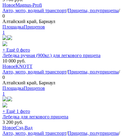
Новое
Magnus-Profi
Авто, мото, водный транспорт
/
Прицепы, полуприцепы
/
0
Алтайский край, Барнаул
ПлощадкаПрицепов
1
+ Ещё 0 фото
Лебедка ручная (900кг.) для легкового прицепа
10 000
руб.
Новое
KNOTT
Авто, мото, водный транспорт
/
Прицепы, полуприцепы
/
0
Алтайский край, Барнаул
ПлощадкаПрицепов
1
+ Ещё 1 фото
Лебедка для легкового прицепа
3 200
руб.
Новое
Сэд-Вад
Авто, мото, водный транспорт
/
Прицепы, полуприцепы
/