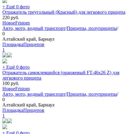
+ Ещё 0 фото
Отражатель треугольный (Красный) для легкового прицепа
220
руб.
Новое
Fristom
Авто, мото, водный транспорт
/
Прицепы, полуприцепы
/
0
Алтайский край, Барнаул
ПлощадкаПрицепов
1
+ Ещё 0 фото
Отражатель самоклеящийся (оранжевый FT-46х26 Z) для
легкового прицепа
100
руб.
Новое
Fristom
Авто, мото, водный транспорт
/
Прицепы, полуприцепы
/
0
Алтайский край, Барнаул
ПлощадкаПрицепов
1
+ Ещё 0 фото