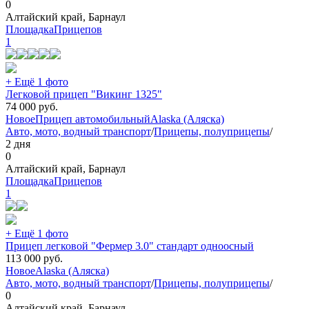
0
Алтайский край, Барнаул
ПлощадкаПрицепов
1
+ Ещё 1 фото
Легковой прицеп "Викинг 1325"
74 000
руб.
Новое
Прицеп автомобильный
Alaska (Аляска)
Авто, мото, водный транспорт
/
Прицепы, полуприцепы
/
2 дня
0
Алтайский край, Барнаул
ПлощадкаПрицепов
1
+ Ещё 1 фото
Прицеп легковой "Фермер 3.0" стандарт одноосный
113 000
руб.
Новое
Alaska (Аляска)
Авто, мото, водный транспорт
/
Прицепы, полуприцепы
/
0
Алтайский край, Барнаул