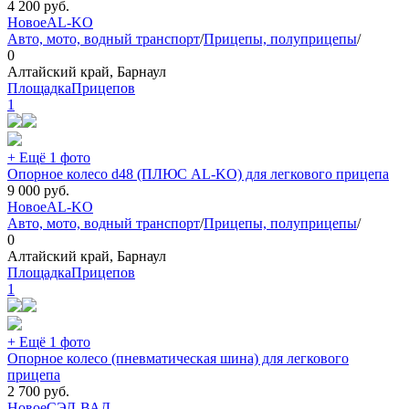
4 200
руб.
Новое
AL-KO
Авто, мото, водный транспорт
/
Прицепы, полуприцепы
/
0
Алтайский край, Барнаул
ПлощадкаПрицепов
1
+ Ещё 1 фото
Опорное колесо d48 (ПЛЮС AL-KO) для легкового прицепа
9 000
руб.
Новое
AL-KO
Авто, мото, водный транспорт
/
Прицепы, полуприцепы
/
0
Алтайский край, Барнаул
ПлощадкаПрицепов
1
+ Ещё 1 фото
Опорное колесо (пневматическая шина) для легкового
прицепа
2 700
руб.
Новое
СЭД-ВАД