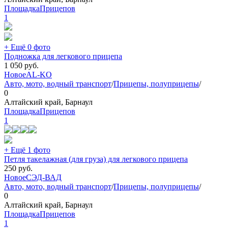
ПлощадкаПрицепов
1
+ Ещё 0 фото
Подножка для легкового прицепа
1 050
руб.
Новое
AL-KO
Авто, мото, водный транспорт
/
Прицепы, полуприцепы
/
0
Алтайский край, Барнаул
ПлощадкаПрицепов
1
+ Ещё 1 фото
Петля такелажная (для груза) для легкового прицепа
250
руб.
Новое
СЭД-ВАД
Авто, мото, водный транспорт
/
Прицепы, полуприцепы
/
0
Алтайский край, Барнаул
ПлощадкаПрицепов
1