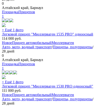
0
Алтайский край, Барнаул
ПлощадкаПрицепов
1
+ Ещё 1 фото
Легковой прицеп "Мюллерваген 1535 PRO" одноосный
114 000
руб.
Новое
Прицеп автомобильный
Мюллерваген
Авто, мото, водный транспорт
/
Прицепы, полуприцепы
/
28 дней
0
Алтайский край, Барнаул
ПлощадкаПрицепов
1
+ Ещё 1 фото
Легковой прицеп "Мюллерваген 1530 PRO одноосный"
111 000
руб.
Новое
Прицеп автомобильный
Мюллерваген
Авто, мото, водный транспорт
/
Прицепы, полуприцепы
/
28 дней