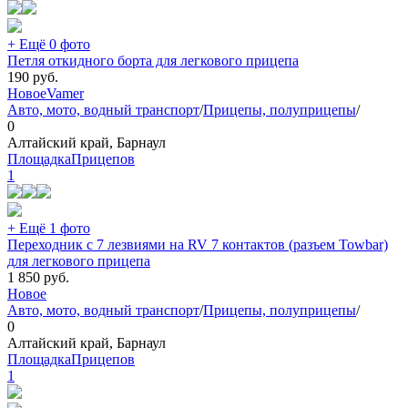
+ Ещё 0 фото
Петля откидного борта для легкового прицепа
190
руб.
Новое
Vamer
Авто, мото, водный транспорт
/
Прицепы, полуприцепы
/
0
Алтайский край, Барнаул
ПлощадкаПрицепов
1
+ Ещё 1 фото
Переходник с 7 лезвиями на RV 7 контактов (разъем Towbar)
для легкового прицепа
1 850
руб.
Новое
Авто, мото, водный транспорт
/
Прицепы, полуприцепы
/
0
Алтайский край, Барнаул
ПлощадкаПрицепов
1