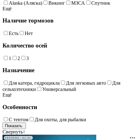
Alaska (Аляска)
Викинг
МЗСА
Спутник
Ещё
Наличие тормозов
Есть
Нет
Количество осей
1
2
3
Назначение
Для катера, гидроцикла
Для легковых авто
Для
сельхозтехники
Универсальный
Ещё
Особенности
С тентом
Для охоты, для рыбалки
Свернуть
↑
РЕКЛАМА • AU.RU