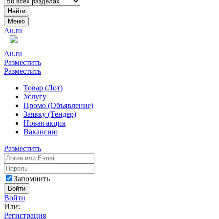
Найти
Меню
Au.ru
Au.ru
Разместить
Разместить
Товар (Лот)
Услугу
Промо (Объявление)
Заявку (Тендер)
Новая акция
Вакансию
Разместить
Запомнить
Войти
Войти
Или:
Регистрация