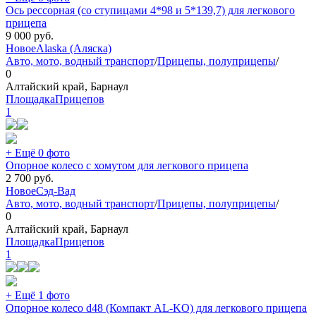
Ось рессорная (со ступицами 4*98 и 5*139,7) для легкового
прицепа
9 000
руб.
Новое
Alaska (Аляска)
Авто, мото, водный транспорт
/
Прицепы, полуприцепы
/
0
Алтайский край, Барнаул
ПлощадкаПрицепов
1
+ Ещё 0 фото
Опорное колесо с хомутом для легкового прицепа
2 700
руб.
Новое
Сэд-Вад
Авто, мото, водный транспорт
/
Прицепы, полуприцепы
/
0
Алтайский край, Барнаул
ПлощадкаПрицепов
1
+ Ещё 1 фото
Опорное колесо d48 (Компакт AL-KO) для легкового прицепа