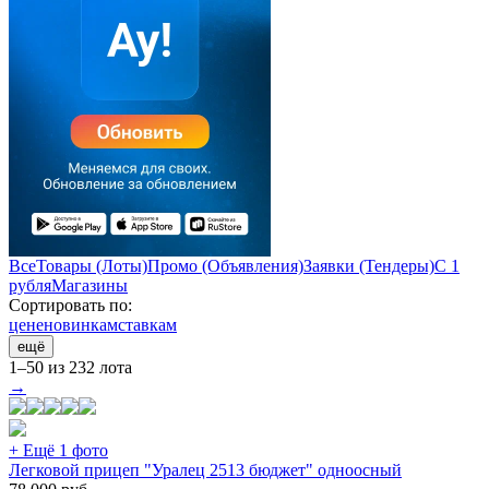
Все
Товары (Лоты)
Промо (Объявления)
Заявки (Тендеры)
С 1
рубля
Магазины
Сортировать по:
цене
новинкам
ставкам
ещё
1–50 из 232 лота
→
+ Ещё 1 фото
Легковой прицеп "Уралец 2513 бюджет" одноосный