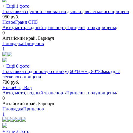
+ Ещё 1 фото
Проставка сцепной головки на дышло для легкового прицепа
950
руб.
Новое
Гранд СПБ
Авто, мото, водный транспорт
/
Прицепы, полуприцепы
/
0
Алтайский край, Барнаул
ПлощадкаПрицепов
1
+ Ещё 0 фото
Проставка под опорную стойку (60*60мм., 80*80мм.) для
легкового прицепа
700
руб.
Новое
Сэд-Вад
Авто, мото, водный транспорт
/
Прицепы, полуприцепы
/
0
Алтайский край, Барнаул
ПлощадкаПрицепов
1
+ Ещё 3 фото