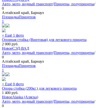
Авто, мото, водный транспорт
/
Прицепы, полуприцепы
/
0
Алтайский край, Барнаул
ПлощадкаПрицепов
1
+ Ещё 1 фото
Опорная стойка (Винтовая) для легкового прицепа
2 000
руб.
Новое
СЭД-ВАД
Авто, мото, водный транспорт
/
Прицепы, полуприцепы
/
0
Алтайский край, Барнаул
ПлощадкаПрицепов
1
+ Ещё 0 фото
Опора стойка (200кг.) для легкового прицепа
1 400
руб.
Новое
Alaska (Аляска)
Авто, мото, водный транспорт
/
Прицепы, полуприцепы
/
0