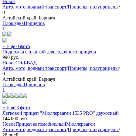
Новое
Авто, мото, водный транспорт
/
Прицепы, полуприцепы
/
0
Алтайский край, Барнаул
ПлощадкаПрицепов
1
+ Ещё 0 фото
Подножка с планкой для лодочного прицепа
990
руб.
Новое
СЭД-ВАД
Авто, мото, водный транспорт
/
Прицепы, полуприцепы
/
0
Алтайский край, Барнаул
ПлощадкаПрицепов
1
+ Ещё 3 фото
Легковой прицеп "Мюллерваген 1535 PRO" двухосный
144 000
руб.
Новое
Прицеп автомобильный
Мюллерваген
Авто, мото, водный транспорт
/
Прицепы, полуприцепы
/
28 дней