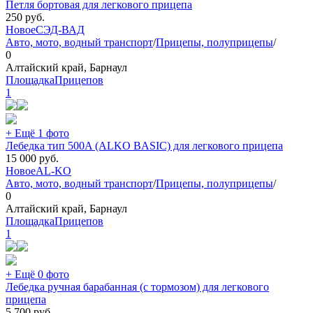
Петля бортовая для легкового прицепа
250
руб.
Новое
СЭД-ВАД
Авто, мото, водный транспорт
/
Прицепы, полуприцепы
/
0
Алтайский край, Барнаул
ПлощадкаПрицепов
1
+ Ещё 1 фото
Лебедка тип 500A (ALKO BASIC) для легкового прицепа
15 000
руб.
Новое
AL-KO
Авто, мото, водный транспорт
/
Прицепы, полуприцепы
/
0
Алтайский край, Барнаул
ПлощадкаПрицепов
1
+ Ещё 0 фото
Лебедка ручная барабанная (с тормозом) для легкового
прицепа
5 700
руб.