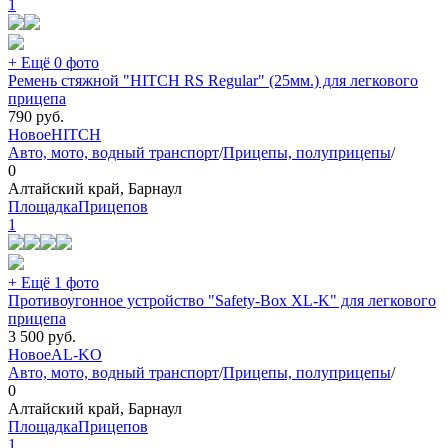
1
+ Ещё 0 фото
Ремень стяжной "HITCH RS Regular" (25мм.) для легкового
прицепа
790
руб.
Новое
HITCH
Авто, мото, водный транспорт
/
Прицепы, полуприцепы
/
0
Алтайский край, Барнаул
ПлощадкаПрицепов
1
+ Ещё 1 фото
Противоугонное устройство "Safety-Box XL-K" для легкового
прицепа
3 500
руб.
Новое
AL-KO
Авто, мото, водный транспорт
/
Прицепы, полуприцепы
/
0
Алтайский край, Барнаул
ПлощадкаПрицепов
1