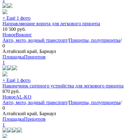
1
+ Ещё 1 фото
Направляющие ворота для легкового прицепа
10 500
руб.
Новое
Викинг
Авто, мото, водный транспорт
/
Прицепы, полуприцепы
/
0
Алтайский край, Барнаул
ПлощадкаПрицепов
1
+ Ещё 1 фото
Наконечник сцепного устройства для легкового прицепа
870
руб.
Новое
AL-KO
Авто, мото, водный транспорт
/
Прицепы, полуприцепы
/
0
Алтайский край, Барнаул
ПлощадкаПрицепов
1