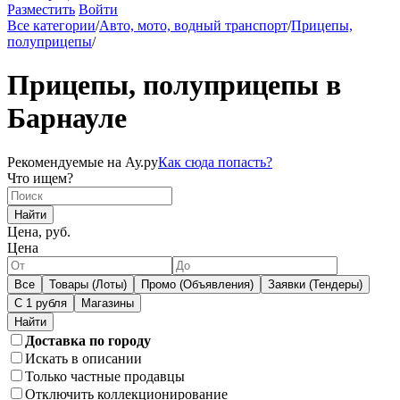
Разместить
Войти
Все категории
/
Авто, мото, водный транспорт
/
Прицепы,
полуприцепы
/
Прицепы, полуприцепы в
Барнауле
Рекомендуемые на Ау.ру
Как сюда попасть?
Что ищем?
Найти
Цена, руб.
Цена
Все
Товары (Лоты)
Промо (Объявления)
Заявки (Тендеры)
С 1 рубля
Магазины
Доставка по городу
Искать в описании
Только частные продавцы
Отключить коллекционирование