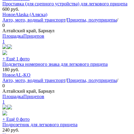
Проставка (для сцепного устройства) для легкового прицепа
600
руб.
Новое
Alaska (Аляска)
Авто, мото, водный транспорт
/
Прицепы, полуприцепы
/
0
Алтайский край, Барнаул
ПлощадкаПрицепов
1
+ Ещё 1 фото
Подсветка номерного знака для легкового прицепа
180
руб.
Новое
AL-KO
Авто, мото, водный транспорт
/
Прицепы, полуприцепы
/
0
Алтайский край, Барнаул
ПлощадкаПрицепов
1
+ Ещё 0 фото
Подрозетник для легкового прицепа
240
руб.