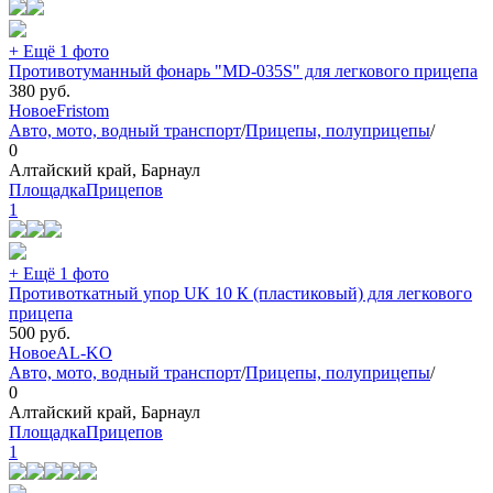
+ Ещё 1 фото
Противотуманный фонарь "MD-035S" для легкового прицепа
380
руб.
Новое
Fristom
Авто, мото, водный транспорт
/
Прицепы, полуприцепы
/
0
Алтайский край, Барнаул
ПлощадкаПрицепов
1
+ Ещё 1 фото
Противоткатный упор UK 10 К (пластиковый) для легкового
прицепа
500
руб.
Новое
AL-KO
Авто, мото, водный транспорт
/
Прицепы, полуприцепы
/
0
Алтайский край, Барнаул
ПлощадкаПрицепов
1