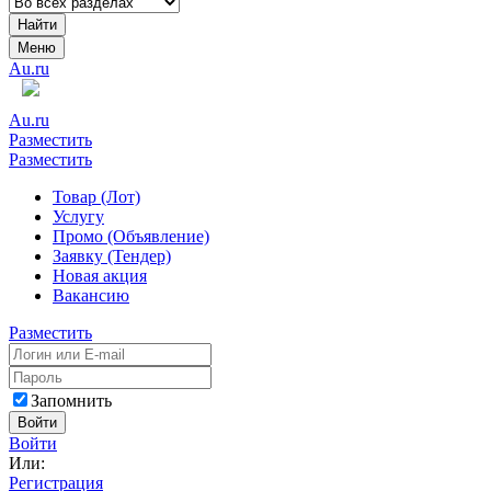
Найти
Меню
Au.ru
Au.ru
Разместить
Разместить
Товар (Лот)
Услугу
Промо (Объявление)
Заявку (Тендер)
Новая акция
Вакансию
Разместить
Запомнить
Войти
Войти
Или:
Регистрация