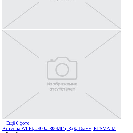
+ Ещё 0 фото
Антенна WI-FI, 2400..5800МГц, 8дБ, 162мм, RPSMA-M