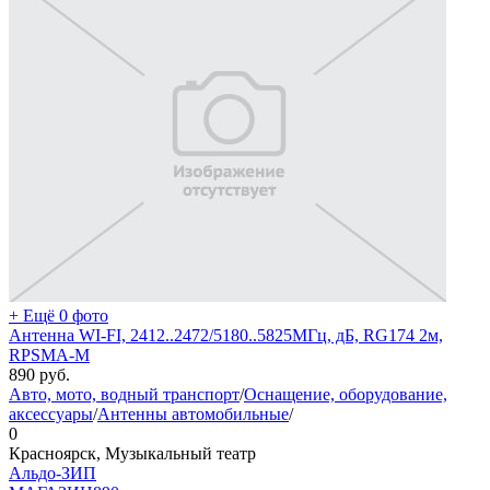
+ Ещё 0 фото
Антенна WI-FI, 2412..2472/5180..5825МГц, дБ, RG174 2м,
RPSMA-M
890
руб.
Авто, мото, водный транспорт
/
Оснащение, оборудование,
аксессуары
/
Антенны автомобильные
/
0
Красноярск, Музыкальный театр
Альдо-ЗИП