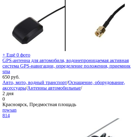
+ Ещё 0 фото
GPS-антенна для автомобиля, водонепроницаемая активная
система GPS-навигации, определение положения, приемник
sma
650
руб.
Авто, мото, водный транспорт
/
Оснащение, оборудование,
аксессуары
/
Антенны автомобильные
/
2 дня
0
Красноярск, Предмостная площадь
rowsan
814