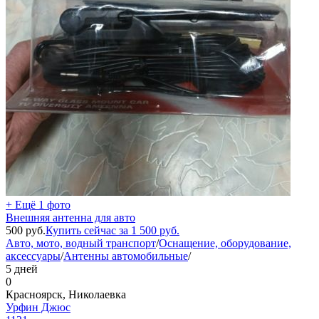
+ Ещё 1 фото
Внешняя антенна для авто
500
руб.
Купить сейчас за
1 500
руб.
Авто, мото, водный транспорт
/
Оснащение, оборудование,
аксессуары
/
Антенны автомобильные
/
5 дней
0
Красноярск, Николаевка
Урфин Джюс