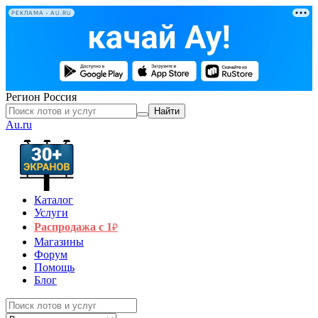
РЕКЛАМА • AU.RU
Регион
Россия
Найти
Au.ru
Каталог
Услуги
Распродажа с 1
₽
Магазины
Форум
Помощь
Блог