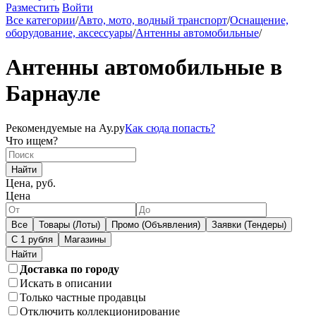
Разместить
Войти
Все категории
/
Авто, мото, водный транспорт
/
Оснащение,
оборудование, аксессуары
/
Антенны автомобильные
/
Антенны автомобильные в
Барнауле
Рекомендуемые на Ау.ру
Как сюда попасть?
Что ищем?
Найти
Цена, руб.
Цена
Все
Товары (Лоты)
Промо (Объявления)
Заявки (Тендеры)
С 1 рубля
Магазины
Доставка по городу
Искать в описании
Только частные продавцы
Отключить коллекционирование