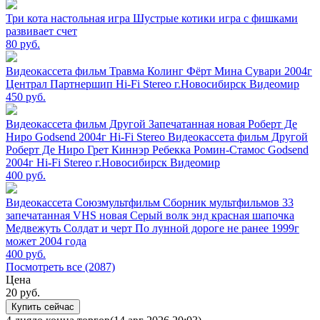
Три кота настольная игра Шустрые котики игра с фишками
развивает счет
80
руб.
Видеокассета фильм Травма Колинг Фёрт Мина Сувари 2004г
Централ Партнершип Hi-Fi Stereo г.Новосибирск Видеомир
450
руб.
Видеокассета фильм Другой Запечатанная новая Роберт Де
Ниро Godsend 2004г Hi-Fi Stereo Видеокассета фильм Другой
Роберт Де Ниро Грет Киннэр Ребекка Ромин-Стамос Godsend
2004г Hi-Fi Stereo г.Новосибирск Видеомир
400
руб.
Видеокассета Союзмультфильм Сборник мультфильмов 33
запечатанная VHS новая Серый волк энд красная шапочка
Медвежуть Солдат и черт По лунной дороге не ранее 1999г
может 2004 года
400
руб.
Посмотреть все (2087)
Цена
20
руб.
Купить сейчас