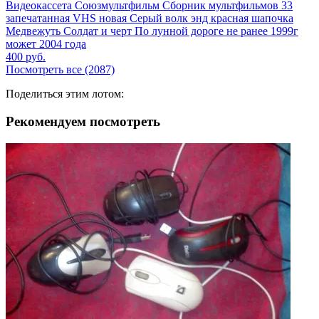
Видеокассета Союзмультфильм Сборник мультфильмов 33
запечатанная VHS новая Серый волк энд красная шапочка
Медвежуть Солдат и черт По лунной дороге не ранее 1999г
может 2004 года
400
руб.
Посмотреть все (2087)
Поделиться этим лотом:
Рекомендуем посмотреть