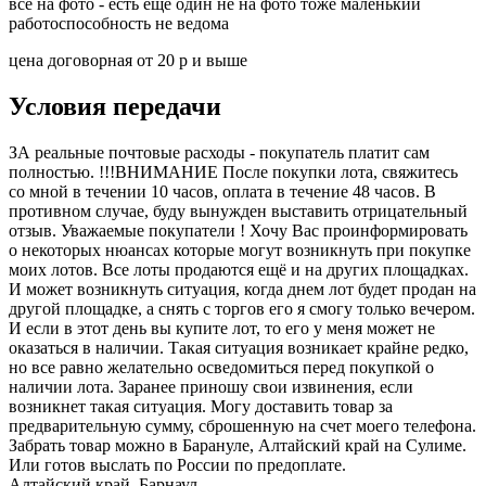
все на фото - есть еще один не на фото тоже маленький
работоспособность не ведома
цена договорная от 20 р и выше
Условия передачи
ЗА реальные почтовые расходы - покупатель платит сам
полностью. !!!ВНИМАНИЕ После покупки лота, свяжитесь
со мной в течении 10 часов, оплата в течение 48 часов. В
противном случае, буду вынужден выставить отрицательный
отзыв. Уважаемые покупатели ! Хочу Вас проинформировать
о некоторых нюансах которые могут возникнуть при покупке
моих лотов. Все лоты продаются ещё и на других площадках.
И может возникнуть ситуация, когда днем лот будет продан на
другой площадке, а снять с торгов его я смогу только вечером.
И если в этот день вы купите лот, то его у меня может не
оказаться в наличии. Такая ситуация возникает крайне редко,
но все равно желательно осведомиться перед покупкой о
наличии лота. Заранее приношу свои извинения, если
возникнет такая ситуация. Могу доставить товар за
предварительную сумму, сброшенную на счет моего телефона.
Забрать товар можно в Барануле, Алтайский край на Сулиме.
Или готов выслать по России по предоплате.
Алтайский край, Барнаул