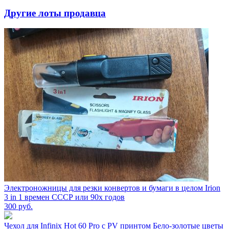
Другие лоты продавца
Электроножницы для резки конвертов и бумаги в целом Irion
3 in 1 времен СССР или 90х годов
300
руб.
Чехол для Infinix Hot 60 Pro с PV принтом Бело-золотые цветы