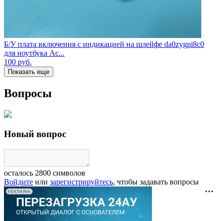
Б/У плата включения с индикацией на шлейфе da0zygpi8c0
для ноутбука Ac...
100
руб.
Показать еще
Вопросы
Новый вопрос
осталось
2800
символов
Войдите
или
зарегистрируйтесь
, чтобы задавать вопросы
РЕКЛАМА