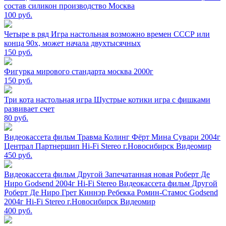
состав силикон производство Москва
100
руб.
Четыре в ряд Игра настольная возможно времен СССР или
конца 90х, может начала двухтысячных
150
руб.
Фигурка мирового стандарта москва 2000г
150
руб.
Три кота настольная игра Шустрые котики игра с фишками
развивает счет
80
руб.
Видеокассета фильм Травма Колинг Фёрт Мина Сувари 2004г
Централ Партнершип Hi-Fi Stereo г.Новосибирск Видеомир
450
руб.
Видеокассета фильм Другой Запечатанная новая Роберт Де
Ниро Godsend 2004г Hi-Fi Stereo Видеокассета фильм Другой
Роберт Де Ниро Грет Киннэр Ребекка Ромин-Стамос Godsend
2004г Hi-Fi Stereo г.Новосибирск Видеомир
400
руб.