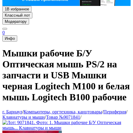
1
В избранное
Классный лот
Модератору
0
Инфо
Мышки рабочие Б/У
Оптическая мышь PS/2 на
запчасти и USB Мышки
черная Logitech M100 и белая
мышь Logitech B100 рабочие
г. Барнаул
/
Компьютеры, оргтехника, канцтовары
/
Периферия
/
Клавиатуры и мыши
/
Товар №9071841
/