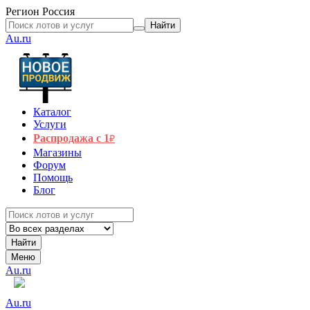
Регион
Россия
Найти
Au.ru
Каталог
Услуги
Распродажа с 1
₽
Магазины
Форум
Помощь
Блог
Найти
Меню
Au.ru
Au.ru