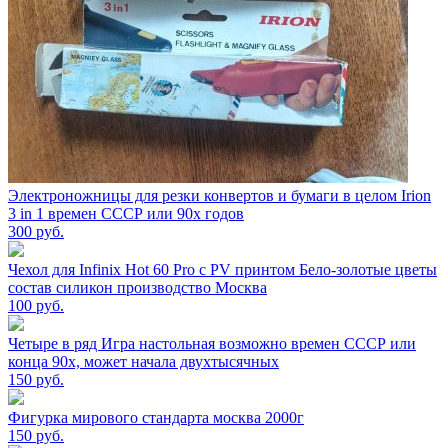
Электроножницы для резки конвертов и бумаги в целом Irion
3 in 1 времен СССР или 90х годов
300
руб.
Чехол для Infinix Hot 60 Pro с PV принтом Бело-золотые цветы
состав силикон производство Москва
100
руб.
Четыре в ряд Игра настольная возможно времен СССР или
конца 90х, может начала двухтысячных
150
руб.
Фигурка мирового стандарта москва 2000г
150
руб.