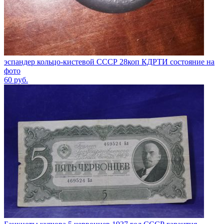
эспандер кольцо-кистевой СССР 28коп КДРТИ состояние на
фото
60
руб.