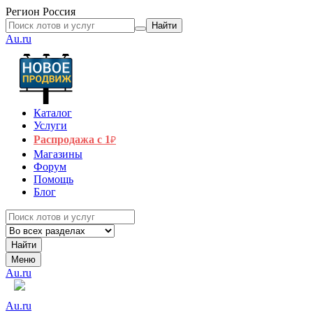
Регион
Россия
Найти
Au.ru
Каталог
Услуги
Распродажа с 1
₽
Магазины
Форум
Помощь
Блог
Найти
Меню
Au.ru
Au.ru