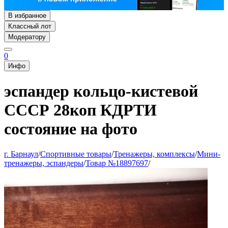
В избранное
Классный лот
Модератору
0
Инфо
эспандер кольцо-кистевой
СССР 28коп КДРТИ
состояние на фото
г. Барнаул
/
Спортивные товары
/
Тренажеры, комплексы
/
Мини-
тренажеры, эспандеры
/
Товар №18897697
/