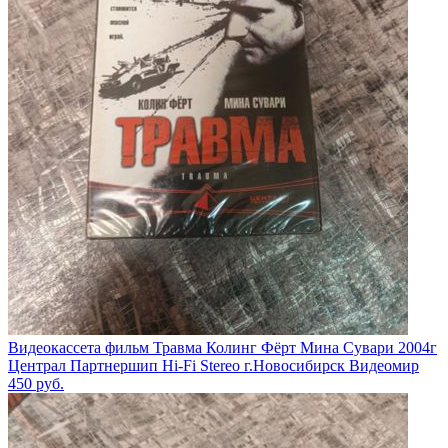
Видеокассета фильм Травма Колинг Фёрт Мина Сувари 2004г
Централ Партнершип Hi-Fi Stereo г.Новосибирск Видеомир
450
руб.