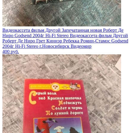
Видеокассета фильм Другой Запечатанная новая Роберт Де
Ниро Godsend 2004г Hi-Fi Stereo Видеокассета фильм Другой
Роберт Де Ниро Грет Киннэр Ребекка Ромин-Стамос Godsend
2004г Hi-Fi Stereo г.Новосибирск Видеомир
400
руб.