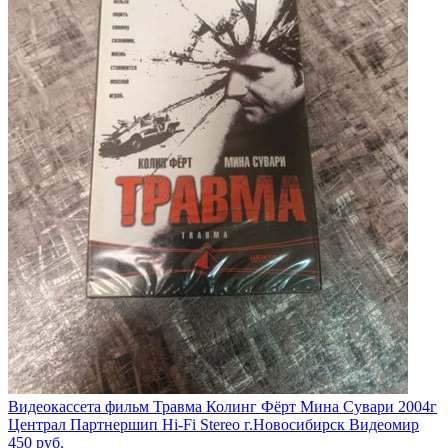
Видеокассета фильм Травма Колинг Фёрт Мина Сувари 2004г
Централ Партнершип Hi-Fi Stereo г.Новосибирск Видеомир
450
руб.