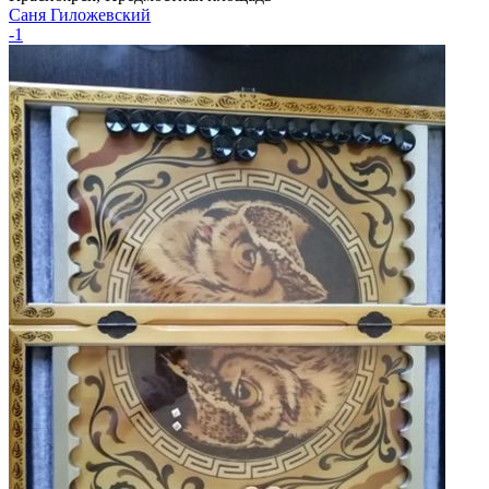
Саня Гиложевский
-1