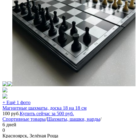
+ Ещё 1 фото
Магнитные шахматы, доска 18 на 18 см
100
руб.
Купить сейчас за
500
руб.
Спортивные товары
/
Шахматы, шашки, нарды
/
6 дней
0
Красноярск, Зелёная Роща