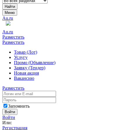
Найти
Меню
Au.ru
Au.ru
Разместить
Разместить
Товар (Лот)
Услугу
Промо (Объявление)
Заявку (Тендер)
Новая акция
Вакансию
Разместить
Запомнить
Войти
Войти
Или:
Регистрация