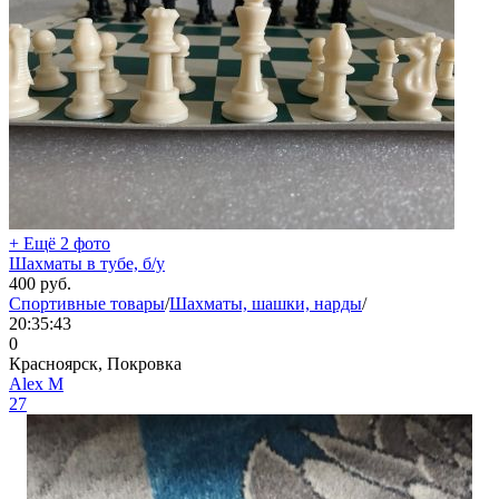
+ Ещё 2 фото
Шахматы в тубе, б/у
400
руб.
Спортивные товары
/
Шахматы, шашки, нарды
/
20:35:43
0
Красноярск, Покровка
Aleх М
27