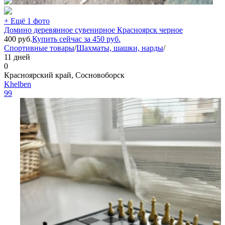
+ Ещё 1 фото
Домино деревянное сувенирное Красноярск черное
400
руб.
Купить сейчас за
450
руб.
Спортивные товары
/
Шахматы, шашки, нарды
/
11 дней
0
Красноярский край, Сосновоборск
Khelben
99