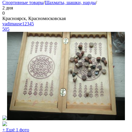
Спортивные товары
/
Шахматы, шашки, нарды
/
2 дня
0
Красноярск, Красномосковская
vadimause12345
505
+ Ещё 1 фото