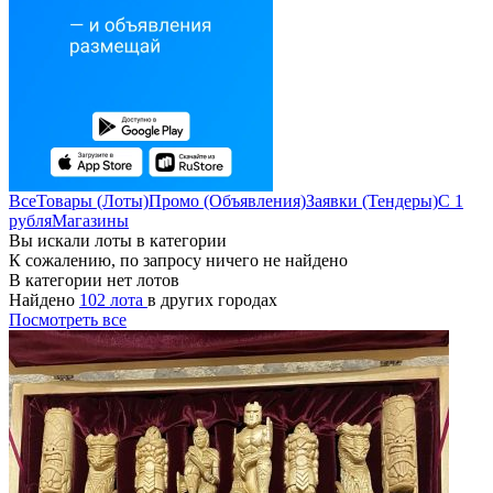
Все
Товары (Лоты)
Промо (Объявления)
Заявки (Тендеры)
С 1
рубля
Магазины
Вы искали лоты в категории
К сожалению, по запросу ничего не найдено
В категории нет лотов
Найдено
102 лота
в других городах
Посмотреть все