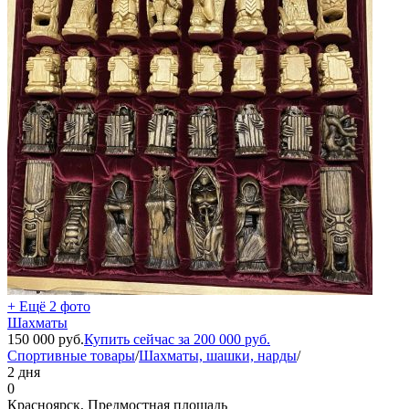
+ Ещё 2 фото
Шахматы
150 000
руб.
Купить сейчас за
200 000
руб.
Спортивные товары
/
Шахматы, шашки, нарды
/
2 дня
0
Красноярск, Предмостная площадь