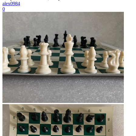
alex0984
0