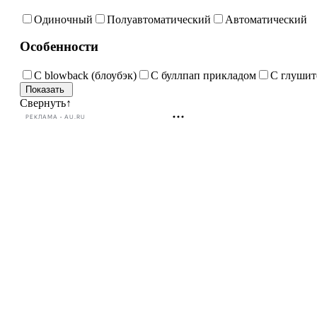
Одиночный
Полуавтоматический
Автоматический
Особенности
С blowback (блоубэк)
С буллпап прикладом
С глушит
Свернуть
↑
РЕКЛАМА • AU.RU