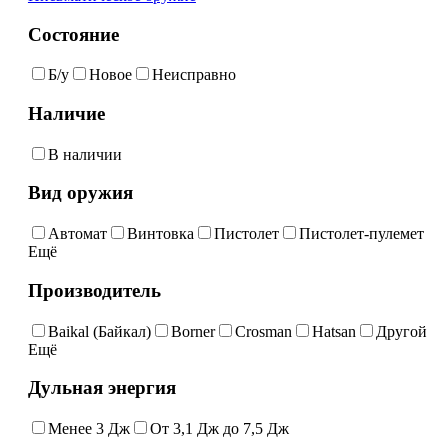
Состояние
Б/у
Новое
Неисправно
Наличие
В наличии
Вид оружия
Автомат
Винтовка
Пистолет
Пистолет-пулемет
Ещё
Производитель
Baikal (Байкал)
Borner
Crosman
Hatsan
Другой
Ещё
Дульная энергия
Менее 3 Дж
От 3,1 Дж до 7,5 Дж