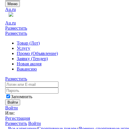
Меню
Au.ru
Au.ru
Разместить
Разместить
Товар (Лот)
Услугу
Промо (Объявление)
Заявку (Тендер)
Новая акция
Вакансию
Разместить
Запомнить
Войти
Войти
Или:
Регистрация
Разместить
Войти
Все категории
/
Спортивные товары
/
Военно-спортивные игр