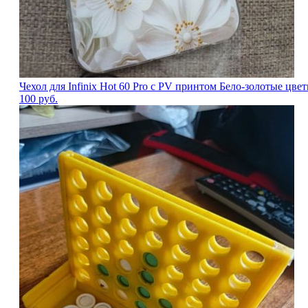
Чехол для Infinix Hot 60 Pro с PV принтом Бело-золотые цв
100
руб.